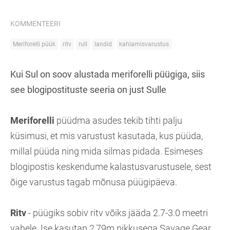
KOMMENTEERI
Meriforelli püük
ritv
rull
landid
kahlamisvarustus
Kui Sul on soov alustada meriforelli püügiga, siis
see blogipostituste seeria on just Sulle
Meriforelli
püüdma asudes tekib tihti palju
küsimusi, et mis varustust kasutada, kus püüda,
millal püüda ning mida silmas pidada. Esimeses
blogipostis keskendume kalastusvarustusele, sest
õige varustus tagab mõnusa püügipäeva.
Ritv
- püügiks sobiv ritv võiks jääda 2.7-3.0 meetri
vahele. Ise kasutan 2,79m pikkusega Savage Gear