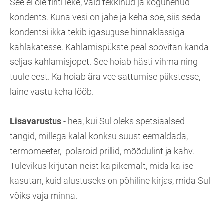
See ei ole tihti leke, vaid tekkinud ja kogunenud
kondents. Kuna vesi on jahe ja keha soe, siis seda
kondentsi ikka tekib igasuguse hinnaklassiga
kahlakatesse. Kahlamispükste peal soovitan kanda
seljas kahlamisjopet. See hoiab hästi vihma ning
tuule eest. Ka hoiab ära vee sattumise pükstesse,
laine vastu keha lööb.
Lisavarustus
- hea, kui Sul oleks spetsiaalsed
tangid, millega kalal konksu suust eemaldada,
termomeeter, polaroid prillid, mõõdulint ja kahv.
Tulevikus kirjutan neist ka pikemalt, mida ka ise
kasutan, kuid alustuseks on põhiline kirjas, mida Sul
võiks vaja minna.