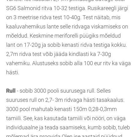
SG6 Salmonid ritva 10-32 testiga. Rusikareegli järgi
on 3 meetrise ridva test 10-40g. Test näitab, mis
kaaluvahemikus lante selle ridvaga viskamiseks on
mõeldud. Keskmine meriforelli püügiks mõeldud
lant on 17-20g ja sobib kenasti ridva testiga kokku.
2,7m ridva test võib jääda kindlasti ka 7-30g
vahemiku. Alustuseks sobib alla 100 eur ritv ka väga
hästi.
Rull
- sobib 3000 pooli suurusega rull. Selles
suuruses rull on 2,7- 3m ridvaga hästi tasakaalus.
3000 pool mahutab kenasti 150m 0,28-0,3mm
tamiili. See, kas kasutada tamiili või nööri, on väga
individuaalne ja teada saamiseks, kumb sobib, tuleb
mõlemad ära proovida.Olen ise aastaid püüdnud