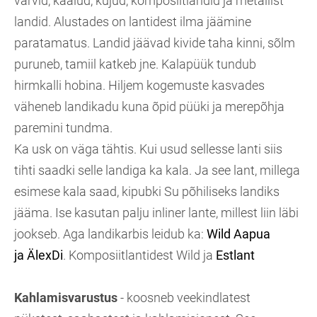
värvid, kaalud, kujud, komposiitlandid ja metallist
landid. Alustades on lantidest ilma jäämine
paratamatus. Landid jäävad kivide taha kinni, sõlm
puruneb, tamiil katkeb jne. Kalapüük tundub
hirmkalli hobina. Hiljem kogemuste kasvades
väheneb landikadu kuna õpid püüki ja merepõhja
paremini tundma.
Ka usk on väga tähtis. Kui usud sellesse lanti siis
tihti saadki selle landiga ka kala. Ja see lant, millega
esimese kala saad, kipubki Su põhiliseks landiks
jääma. Ise kasutan palju inliner lante, millest liin läbi
jookseb. Aga landikarbis leidub ka:
Wild
Aapua
ja
ÄlexDi
. K
omposiitlantidest Wild ja
Estlant
Kahlamisvarustus
- koosneb veekindlatest