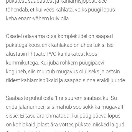
pükstest, saabastest ja kahlamisjopest. See
tähendab, et kui vees kahlata, võiks püügi lõpus
keha enam-vähem kuiv olla.
Osadel odavama otsa komplektidel on saapad
pükstega koos, ehk kahlakad on ühes tükis. Ise
alustasin lihtsate PVC kahlakatest koos
kummikutega. Kui juba rohkem püügipäevi
koguneb, siis muutub mugavus oluliseks ja ostsin
riidest kahlamispüksid ja saapad sinna eraldi juurde.
Saabaste puhul osta 1 nr suurem saabas, kui Su
enda jalanumber, siis mahub soe sokk ka mugavalt
sisse. Ei tasu ära ehmatada, kui püügipäeva lõpus
on kahlakaid jalast ära võttes pükstel niisked laigud.