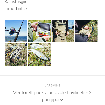
Kalastusgiid
Timo Tintse
JÄRGMINE
Meriforelli püük alustavale huvilisele - 2.
püügipäev