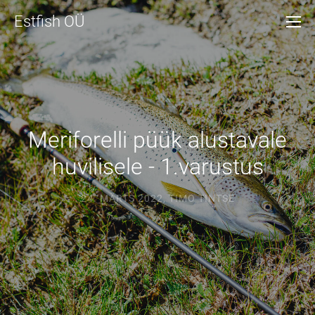
Estfish OÜ
Meriforelli püük alustavale
huvilisele - 1.varustus
24. MÄRTS 2022
,
TIMO TINTSE