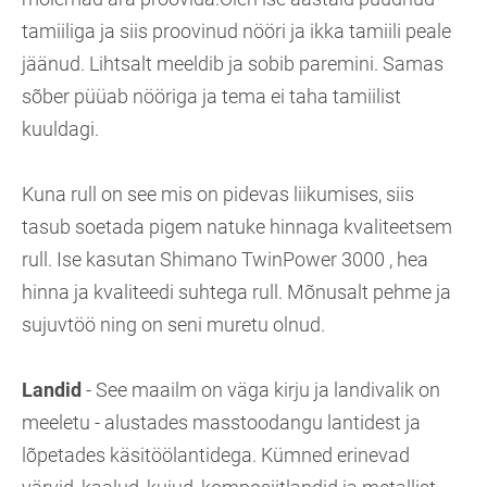
tamiiliga ja siis proovinud nööri ja ikka tamiili peale
jäänud. Lihtsalt meeldib ja sobib paremini. Samas
sõber püüab nööriga ja tema ei taha tamiilist
kuuldagi.
Kuna rull on see mis on pidevas liikumises, siis
tasub soetada pigem natuke hinnaga kvaliteetsem
rull. Ise kasutan Shimano TwinPower 3000 , hea
hinna ja kvaliteedi suhtega rull. Mõnusalt pehme ja
sujuvtöö ning on seni muretu olnud.
Landid
- See maailm on väga kirju ja landivalik on
meeletu - alustades masstoodangu lantidest ja
lõpetades käsitöölantidega. Kümned erinevad