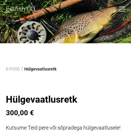
Estfish OÜ
/
E-POOD
Hülgevaatlusretk
Hülgevaatlusretk
300,00 €
Kutsume Teid pere või sõpradega hülgevaatlusele!